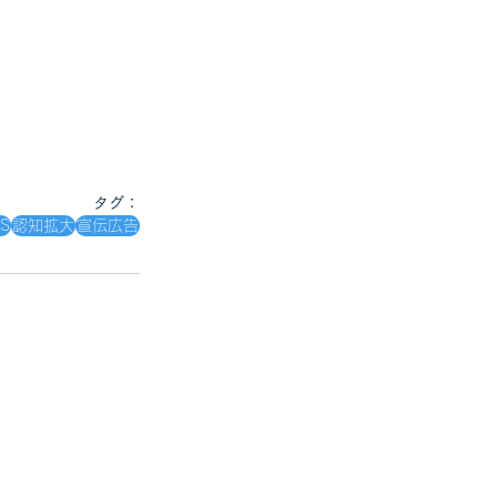
タグ：
S
認知拡大
宣伝広告