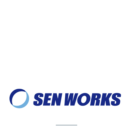
【事例紹介】マレーシア家庭
【事
料理 南風様（石川県のイン
ス様