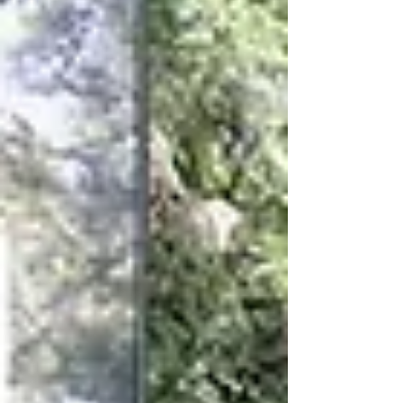
【事例紹介】手取フィッシュランド様
（石川県のインフルエンサーPR）
実施内容：マーケティング・インフルエンサ
ーマーケティング 実施時期：2023年9月
【依頼内容】 石川県能美市にある遊園地
「手取フィッシュランド」さん。 夏休みも
終わった秋口の涼しくなる季節の集客として
インフルエンサーマーケティングをご依頼い
ただきました。 【提供内容】...