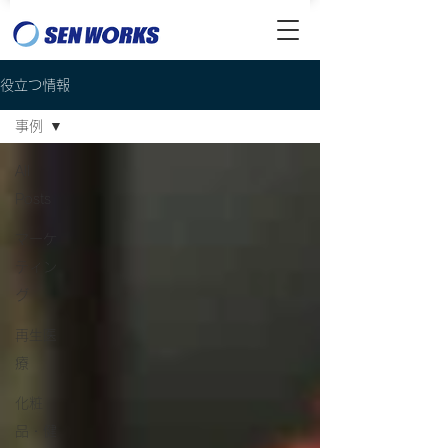
役立つ情報
事例
All
Posts
マーケ
ティン
グ
再生医
療
化粧
品・健